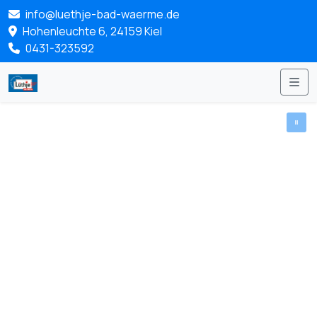
info@luethje-bad-waerme.de
Hohenleuchte 6, 24159 Kiel
0431-323592
Me