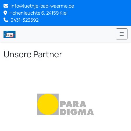
info@luethje-bad-waerme.de
Hohenleuchte 6, 24159 Kiel
0431-323592
Me
Unsere Partner