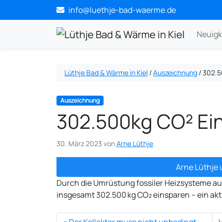
info@luethje-bad-waerme.de
Neuigk
Lüthje Bad & Wärme in Kiel
/
Auszeichnung
/
302.5
Auszeichnung
302.500kg CO² Ei
30. März 2023
von
Arne Lüthje
Arne Lüthje 
Durch die Umrüstung fossiler Heizsysteme au
insgesamt 302.500 kg CO₂ einsparen – ein akt