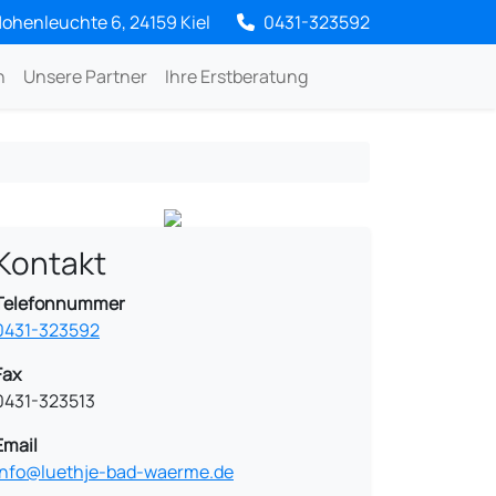
ohenleuchte 6, 24159 Kiel
0431-323592
n
Unsere Partner
Ihre Erstberatung
Kontakt
Telefonnummer
0431-323592
Fax
0431-323513
Email
info@luethje-bad-waerme.de