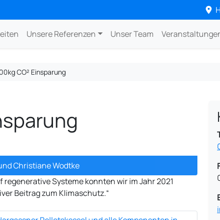
H
eiten
Unsere Referenzen
Unser Team
Veranstaltunge
00kg CO² Einsparung
nsparung
und Christiane Wodtke
f regenerative Systeme konnten wir im Jahr 2021
iver Beitrag zum Klimaschutz.“