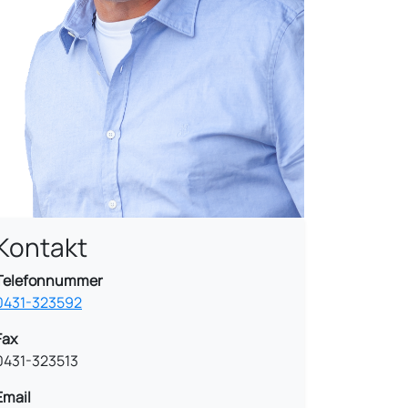
Kontakt
Telefonnummer
0431-323592
Fax
0431-323513
Email