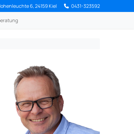
ohenleuchte 6, 24159 Kiel
0431-323592
beratung