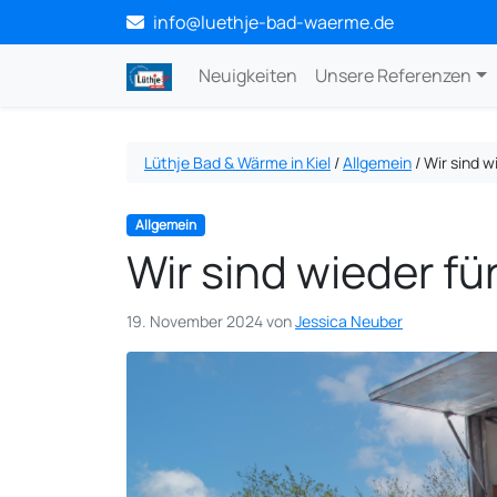
info@luethje-bad-waerme.de
Neuigkeiten
Unsere Referenzen
Lüthje Bad & Wärme in Kiel
/
Allgemein
/
Wir sind w
Allgemein
Wir sind wieder fü
19. November 2024
von
Jessica Neuber